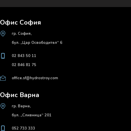
Офис София
гр. София,
бул. „Цар Освободител“ 6
02 843 50 11
02 846 81 75
office.sf@hydrostroy.com
Офис Варна
гр. Варна,
бул. „Сливница“ 201
052 733 333