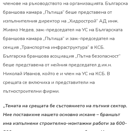
членове на ръководството на организацията. Българска
браншова камара „Пътища“ беше представена от
изпълнителния директор на „Хидрострой“ АД инж.
Живко Недев, зам.-председател на УС на Българската
браншова камара „Пътища“ и зам.-председател на
секция „Транспортна инфраструктура“ в КСБ.
Българска браншова асоциация „Пътна безопасност”
беше представена от нейния председател д.ик.н.
Николай Иванов, който е и член на УС на КСБ. В
срещата се включиха и представители на
пътностроителни фирми.
„
Темата на срещата бе състоянието на пътния сектор.
Ние поставихме нашето основно искане – браншът
има изпълнени строително-монтажни работи за 600-