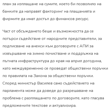
план за изплащане на сумите, което би позволило на
банките да направят факторинг на плащанията и
фирмите да имат достъп до финансов ресурс.
Част от обсъждането беше и възможността да се
потърси съдействие от народните представители, за
подписване на анекси към договорите с АПИ за
извършване на зимно почистване и поддръжка на
пътната инфраструктура до края на април догодина,
като междувременно се проведат обществени поръчки
по правилата на Закона за обществени поръчки.
Според министър Василев само съдействието на
парламента може да доведе до разрешаване на
проблема с разплащането по договорите, като гласува
предложените текстове и актуализира.