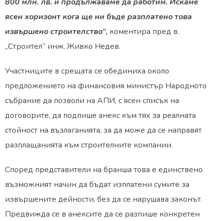
800 млн. лв. и продължаваме да работим. Искаме
ясен хоризонт кога ще ни бъде разплатено това
извършено строителство
“,
коментира пред в.
„Строител“ инж. Живко Недев.
Участниците в срещата се обединиха около
предложението на финансовия министър Народното
събрание да позволи на АПИ, с ясен списък на
договорите, да подпише анекс към тях за реалната
стойност на възлаганията, за да може да се направят
разплащанията към строителните компании.
Според представители на бранша това е единствено
възможният начин да бъдат изплатени сумите за
извършените дейности, без да се нарушава законът.
Предвижда се в анексите да се разпише конкретен