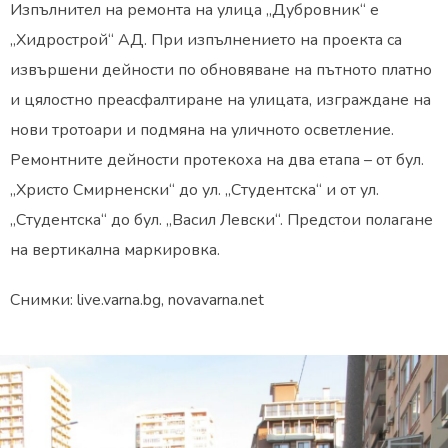
Изпълнител на ремонта на улица „Дубровник“ е
„Хидрострой“ АД. При изпълнението на проекта са
извършени дейности по обновяване на пътното платно
и цялостно преасфалтиране на улицата, изграждане на
нови тротоари и подмяна на уличното осветление.
Ремонтните дейности протекоха на два етапа – от бул.
„Христо Смирненски“ до ул. „Студентска“ и от ул.
„Студентска“ до бул. „Васил Левски“. Предстои полагане
на вертикална маркировка.
Снимки: live.varna.bg, novavarna.net