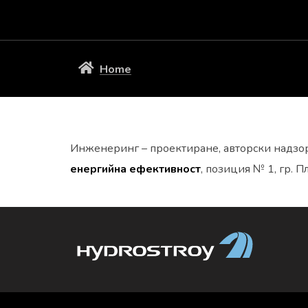
Home
Инженеринг – проектиране, авторски надз
енергийна ефективност
, позиция № 1, гр. П