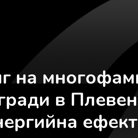
г на многофам
ради в Плевен
нергийна ефек