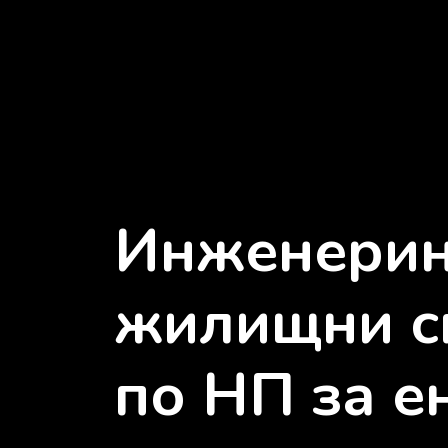
Инженерин
жилищни сг
по НП за е