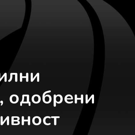
илни
, одобрени
тивност