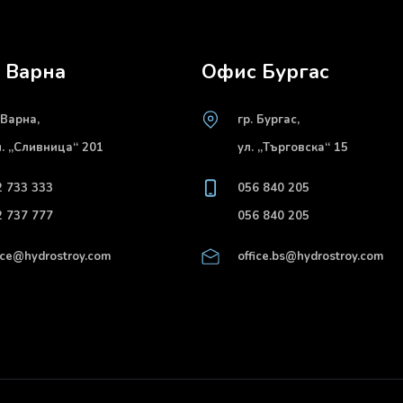
 Варна
Офис Бургас
 Варна,
гр. Бургас,
л. „Сливница“ 201
ул. „Търговска“ 15
2 733 333
056 840 205
2 737 777
056 840 205
ice@hydrostroy.com
office.bs@hydrostroy.com