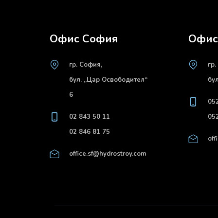
Офис София
Офис
гр. София,
гр.
бул. „Цар Освободител“
бу
6
05
02 843 50 11
05
02 846 81 75
off
office.sf@hydrostroy.com