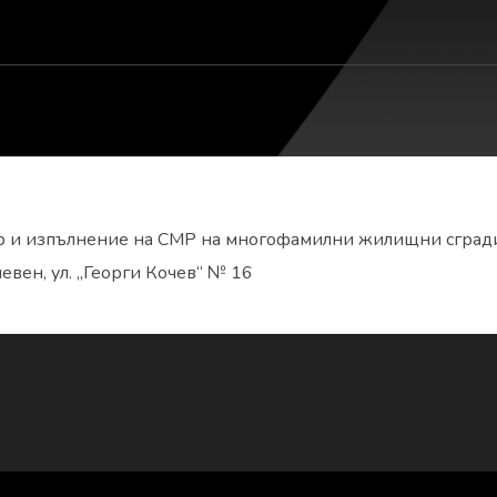
ор и изпълнение на СМР на многофамилни жилищни сград
левен, ул. „Георги Кочев“ № 16