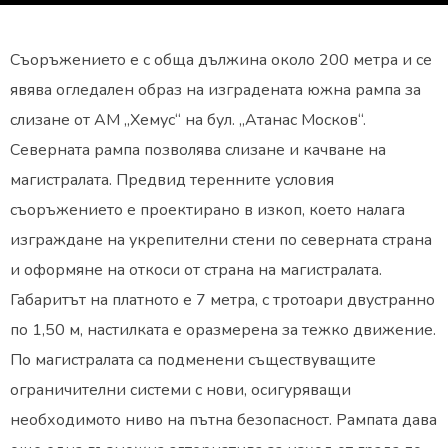
Съоръжението е с обща дължина около 200 метра и се
явява огледален образ на изградената южна рампа за
слизане от АМ „Хемус“ на бул. „Атанас Москов“.
Северната рампа позволява слизане и качване на
магистралата. Предвид теренните условия
съоръжението е проектирано в изкоп, което налага
изграждане на укрепителни стени по северната страна
и оформяне на откоси от страна на магистралата.
Габаритът на платното е 7 метра, с тротоари двустранно
по 1,50 м, настилката е оразмерена за тежко движение.
По магистралата са подменени съществуващите
ограничителни системи с нови, осигуряващи
необходимото ниво на пътна безопасност. Рампата дава