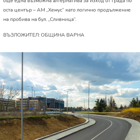
още една възможна алтернатива за изход от града по
оста център – АМ „Хемус“ като логично продължение
на пробива на бул. „Сливница“.
ВЪЗЛОЖИТЕЛ: ОБЩИНА ВАРНА