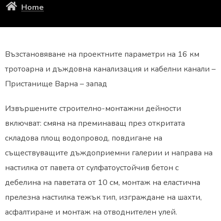
Home
Възстановяване на проектните параметри на 16 км
тротоарна и дъждовна канализация и кабелни канали –
Пристанище Варна – запад
Извършените строително-монтажни дейности
включват: смяна на преминаващ през откритата
складова площ водопровод, повдигане на
съществуващите дъждоприемни галерии и направа на
настилка от павета от сулфатоустойчив бетон с
дебелина на паветата от 10 см, монтаж на еластична
прелезна настилка тежък тип, изграждане на шахти,
асфалтиране и монтаж на отводнителен улей.