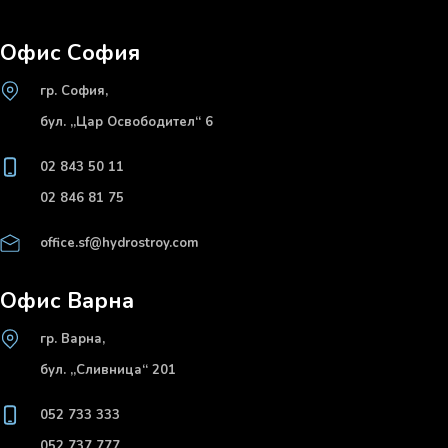
Офис София
гр. София,
бул. „Цар Освободител“ 6
02 843 50 11
02 846 81 75
office.sf@hydrostroy.com
Офис Варна
гр. Варна,
бул. „Сливница“ 201
052 733 333
052 737 777