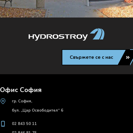
Свържете се с нас
Офис София
гр. София,
бул. „Цар Освободител“ 6
02 843 50 11