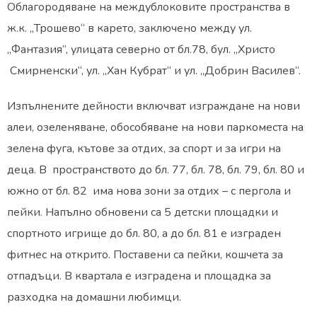
Облагородяване на междублоковите пространства в
ж.к. „Трошево“ в карето, заключено между ул.
„Фантазия“, улицата северно от бл.78, бул. „Христо
Смирненски“, ул. „Хан Кубрат“ и ул. „Добрин Василев“.
Изпълнените дейности включват изграждане на нови
алеи, озеленяване, обособяване на нови паркоместа на
зелена фуга, кътове за отдих, за спорт и за игри на
деца. В пространството до бл. 77, бл. 78, бл. 79, бл. 80 и
южно от бл. 82 има нова зони за отдих – с пергола и
пейки. Напълно обновени са 5 детски площадки и
спортното игрище до бл. 80, а до бл. 81 е изграден
фитнес на открито. Поставени са пейки, кошчета за
отпадъци. В квартала е изградена и площадка за
разходка на домашни любимци.