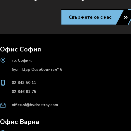
Свържете се с нас
Офис София
гр. София,
бул. „Цар Освободител“ 6
02 843 50 11
02 846 81 75
office.sf@hydrostroy.com
Офис Варна