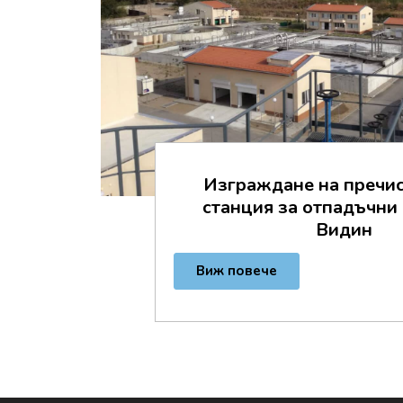
Изгpaждaнe нa пpeчи
cтaнция зa oтпaдъчни 
Bидин
Виж повече