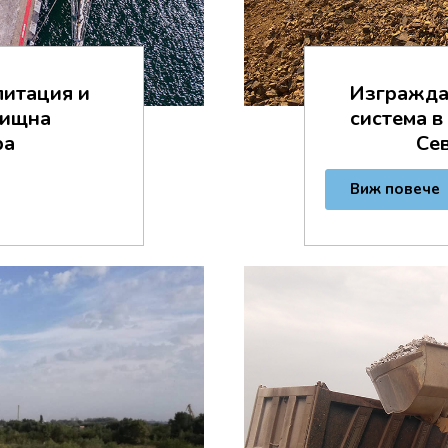
литация и
Изгражда
нищна
система 
ра
Се
Виж повече