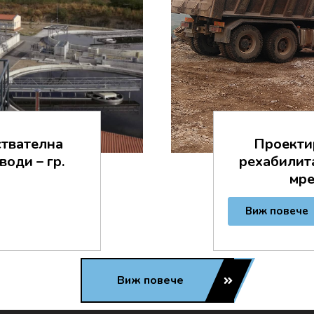
cтвaтeлнa
Проекти
вoди – гp.
рехабилит
мре
Виж повече
Виж повече