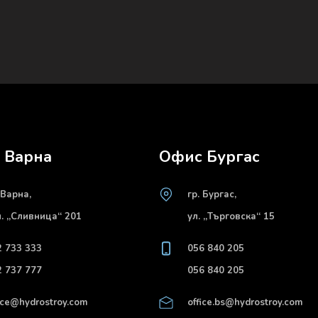
 Варна
Офис Бургас
 Варна,
гр. Бургас,
л. „Сливница“ 201
ул. „Търговска“ 15
2 733 333
056 840 205
2 737 777
056 840 205
ice@hydrostroy.com
office.bs@hydrostroy.com