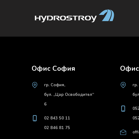
Офис София
Офис
гр. София,
гр.
бул. „Цар Освободител“
бу
6
05
02 843 50 11
05
02 846 81 75
off