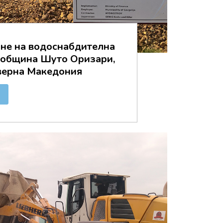
не на водоснабдителна
в община Шуто Оризари,
верна Македония